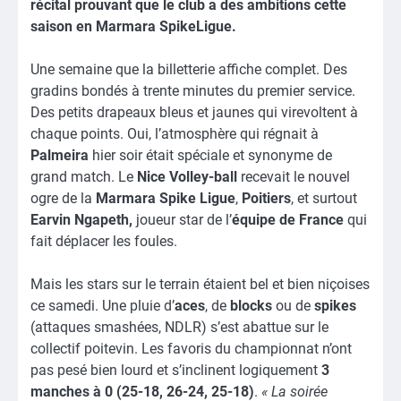
récital prouvant que le club a des ambitions cette
saison en Marmara SpikeLigue.
Une semaine que la billetterie affiche complet. Des
gradins bondés à trente minutes du premier service.
Des petits drapeaux bleus et jaunes qui virevoltent à
chaque points. Oui, l’atmosphère qui régnait à
Palmeira
hier soir était spéciale et synonyme de
grand match. Le
Nice Volley-ball
recevait le nouvel
ogre de la
Marmara Spike Ligue
,
Poitiers
, et surtout
Earvin Ngapeth,
joueur star de l’
équipe de France
qui
fait déplacer les foules.
Mais les stars sur le terrain étaient bel et bien niçoises
ce samedi. Une pluie d’
aces
, de
blocks
ou de
spikes
(attaques smashées, NDLR) s’est abattue sur le
collectif poitevin. Les favoris du championnat n’ont
pas pesé bien lourd et s’inclinent logiquement
3
manches à 0 (25-18, 26-24, 25-18)
.
« La soirée