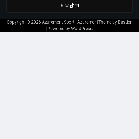
X
Instagram
TikTok
E-mail
Copyright © 2026
Azurement Sport
| AzurementTheme by
Bastien
| Powered by
WordPress
.