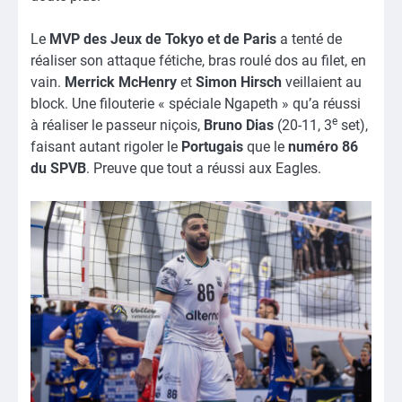
Le
MVP des Jeux de Tokyo et de Paris
a tenté de
réaliser son attaque fétiche, bras roulé dos au filet, en
vain.
Merrick McHenry
et
Simon Hirsch
veillaient au
block. Une filouterie « spéciale Ngapeth » qu’a réussi
e
à réaliser le passeur niçois,
Bruno Dias
(20-11, 3
set),
faisant autant rigoler le
Portugais
que le
numéro 86
du SPVB
. Preuve que tout a réussi aux Eagles.