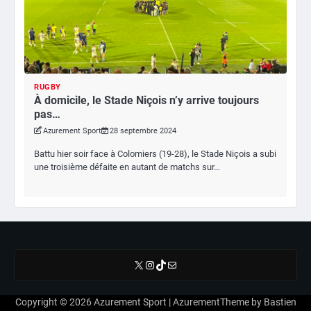
RUGBY
À domicile, le Stade Niçois n’y arrive toujours
pas…
Azurement Sport
28 septembre 2024
Battu hier soir face à Colomiers (19-28), le Stade Niçois a subi
une troisième défaite en autant de matchs sur…
X
Instagram
TikTok
E-mail
Copyright © 2026
Azurement Sport
| AzurementTheme by
Bastien