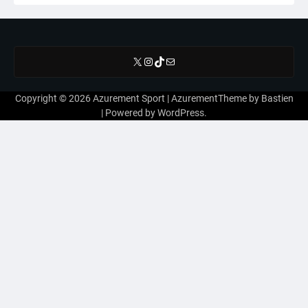
X
Instagram
TikTok
E-mail
Copyright © 2026
Azurement Sport
| AzurementTheme by
Bastien
| Powered by
WordPress
.