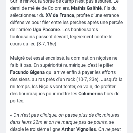
Sur le renvoi, la sortie de camp n’est pas assurée. Le
demi de mêlée de Colomiers,
Mathis Galthié
, fils du
sélectionneur du
XV de France
, profite d’une errance
défensive pour filer entre les perches après une percée
de l’arrière
Ugo
Pacome
. Les banlieusards
toulousains passent devant, légèrement contre le
cours du jeu (3-7, 16e).
Malgré cet essai encaissé, la domination niçoise ne
faiblit pas. En supériorité numérique, c’est le pilier
Facundo Gigena
qui arrive enfin à payer les efforts
des siens, au ras près d’un ruck (10-7, 23e). Jusqu’à la
mi-temps, les Niçois vont tenter, en vain, de profiter
des bourrasques pour mettre les
Columérins
hors de
portée.
« On n’est pas clinique, on passe plus de dix minutes
dans leurs 22m et on ne marque pas de points,
se
désole le troisième ligne
Arthur Vignolles
.
On ne peut