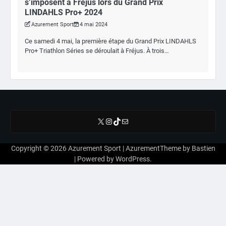
s’imposent à Fréjus lors du Grand Prix
LINDAHLS Pro+ 2024
Azurement Sport
4 mai 2024
Ce samedi 4 mai, la première étape du Grand Prix LINDAHLS
Pro+ Triathlon Séries se déroulait à Fréjus. À trois…
X
Instagram
TikTok
E-mail
Copyright © 2026
Azurement Sport
| AzurementTheme by
Bastien
| Powered by
WordPress
.