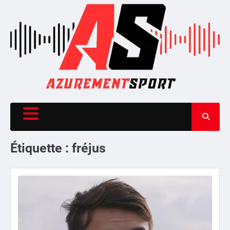
Skip
to
content
Étiquette :
fréjus