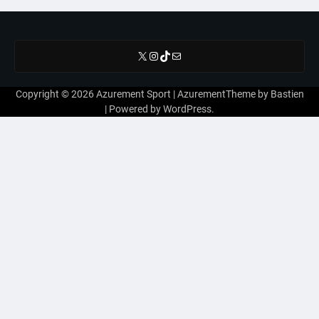
des
articles
X
Instagram
TikTok
E-mail
Copyright © 2026
Azurement Sport
| AzurementTheme by
Bastien
| Powered by
WordPress
.