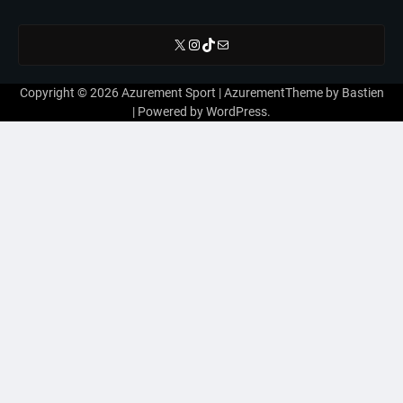
X
Instagram
TikTok
E-mail
Copyright © 2026
Azurement Sport
| AzurementTheme by
Bastien
| Powered by
WordPress
.