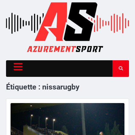
Skip
to
content
Étiquette :
nissarugby