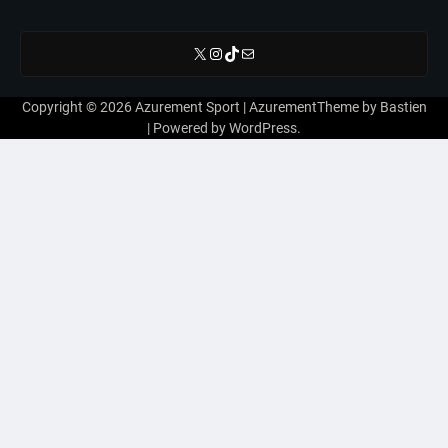
X
Instagram
TikTok
E-mail
Copyright © 2026
Azurement Sport
| AzurementTheme by
Bastien
| Powered by
WordPress
.