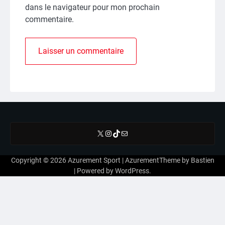
dans le navigateur pour mon prochain
commentaire.
X
Instagram
TikTok
E-mail
Copyright © 2026
Azurement Sport
| AzurementTheme by
Bastien
| Powered by
WordPress
.