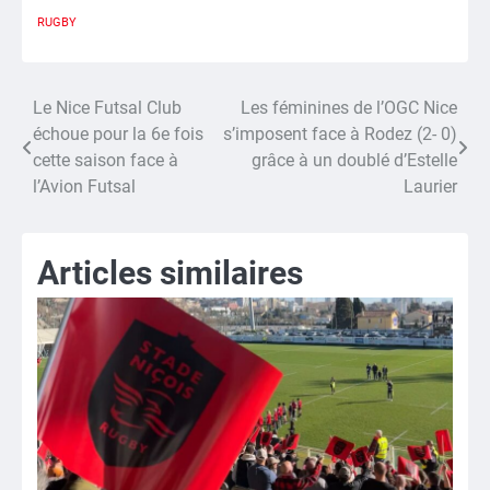
RUGBY
Le Nice Futsal Club
Les féminines de l’OGC Nice
Navigation
échoue pour la 6e fois
s’imposent face à Rodez (2- 0)
de
cette saison face à
grâce à un doublé d’Estelle
l’Avion Futsal
Laurier
l’article
Articles similaires