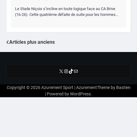
Le Stade Niçois s’incline en toute logique face au CA Brive
(16-26). Cette quatrième défaite de suite pour les hommes…
Articles plus anciens
Navigation
des
articles
X
Instagram
TikTok
E-mail
Copyright © 2026
Azurement Sport
| AzurementTheme by
Bastien
| Powered by
WordPress
.