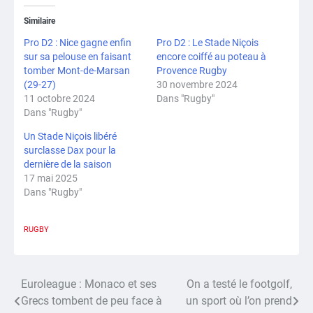
Similaire
Pro D2 : Nice gagne enfin
Pro D2 : Le Stade Niçois
sur sa pelouse en faisant
encore coiffé au poteau à
tomber Mont-de-Marsan
Provence Rugby
(29-27)
30 novembre 2024
11 octobre 2024
Dans "Rugby"
Dans "Rugby"
Un Stade Niçois libéré
surclasse Dax pour la
dernière de la saison
17 mai 2025
Dans "Rugby"
RUGBY
Euroleague : Monaco et ses
On a testé le footgolf,
Navigation
Grecs tombent de peu face à
un sport où l’on prend