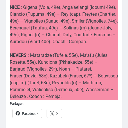
NICE
: Gigena (Vola, 49e), Anga’aelangi (Idoumi 49e),
Ciancio (Pupuma, 49e) – Rey (cap), Freytes (Chartier,
49e) – Vignolles (Suaud, 49e), Smiler (Vignolles, 74e),
Berenguel (Taufua, 49e) – Solinas (m) (Jeune-Joly,
49e), Riguet (o) – Charlat, Daly, Courtade, Erasmus –
Auradou (Viard 40e). Coach : Compan.
NEVERS
: Mataradze (Tufele, 55e), Ma’afu (Jules
Rosette, 55e), Kundiona (Pkhakadze, 55e) –
e
Barjaud (Vignolles, 29
), Noah – Plataret,
e
Fraser (David, 58e), Kazubek (Fraser, 67
) – Bouyssou
(cap, m) (Tarel, 63e), Reynolds (o) – Mathiron,
Pommelet, Walisoliso (Derrieux, 50e), Wasserman –
Deleuze . Coach : Péméja.
Partager :
Facebook
X