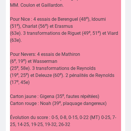
MM. Coulon et Gaillardon.
e
Pour Nice : 4 essais de Berenguel (48
), Idoumi
e
e
(51
), Charlat (56
) et Erasmus
e
e
(63e). 3 transformations de Riguet (49
, 51
) et Viard
(63e).
Pour Nevers: 4 essais de Mathiron
e
e
(6
, 19
) et Wasserman
e
(25
, 58e). 3 transformations de Reynolds
e
e
e
(19
, 25
) et Deleuze (60
). 2 pénalités de Reynolds
e
(17
, 45e)
e
Carton jaune : Gigena (35
, fautes répétées)
e
Carton rouge : Noah (39
, plaquage dangereux)
Évolution du score : 0-5, 0-8, 0-15, 0-22 (MT) 0-25, 7-
25, 14-25, 19-25, 19-32, 26-32