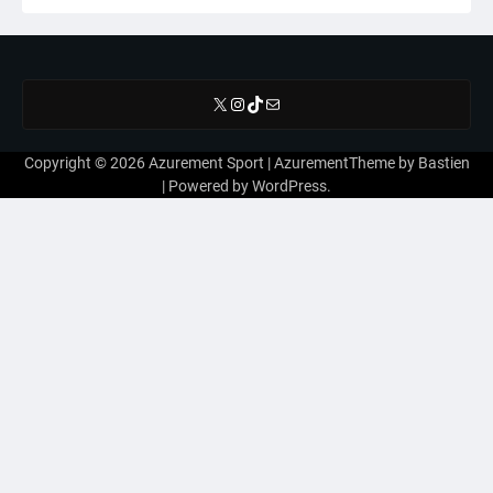
X
Instagram
TikTok
E-mail
Copyright © 2026
Azurement Sport
| AzurementTheme by
Bastien
| Powered by
WordPress
.