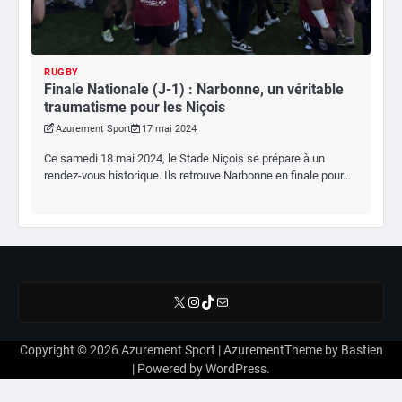
RUGBY
Finale Nationale (J-1) : Narbonne, un véritable
traumatisme pour les Niçois
Azurement Sport
17 mai 2024
Ce samedi 18 mai 2024, le Stade Niçois se prépare à un
rendez-vous historique. Ils retrouve Narbonne en finale pour…
X
Instagram
TikTok
E-mail
Copyright © 2026
Azurement Sport
| AzurementTheme by
Bastien
| Powered by
WordPress
.