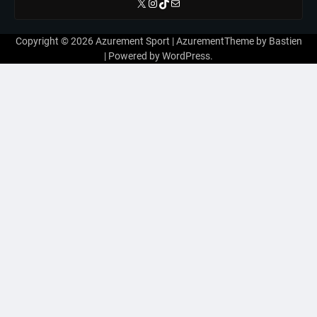
X
Instagram
TikTok
E-mail
Copyright © 2026
Azurement Sport
| AzurementTheme by
Bastien
| Powered by
WordPress
.