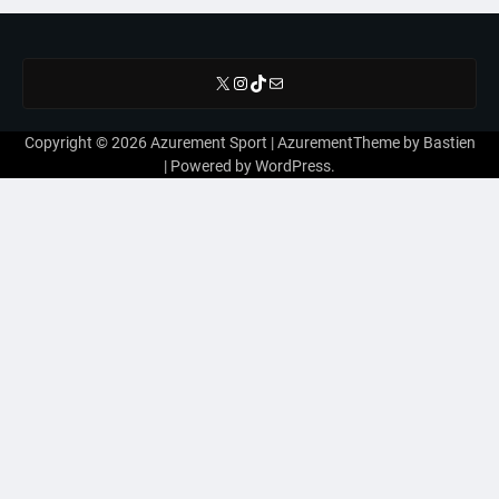
X
Instagram
TikTok
E-mail
Copyright © 2026
Azurement Sport
| AzurementTheme by
Bastien
| Powered by
WordPress
.