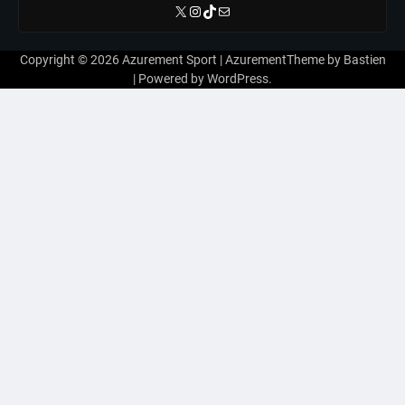
X
Instagram
TikTok
E-mail
Copyright © 2026
Azurement Sport
| AzurementTheme by
Bastien
| Powered by
WordPress
.