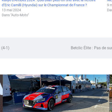
Rallye d’Antibes 2024 : Quel bilan peut-on tirer avec la victoire
Nic
d’Eric Camilli (Hyundai) sur le Championnat de France ?
9 
13 mai 2024
Da
Dans "Auto-Moto"
 (4-1)
Betclic Élite : Pas de s