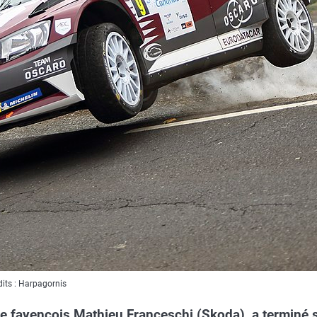
dits : Harpagornis
te fayençois Mathieu Franceschi (Skoda), a terminé 