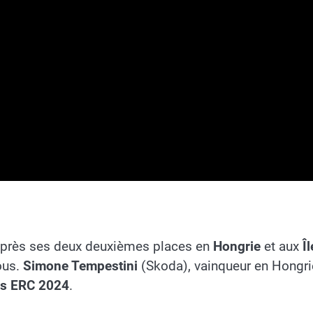
près ses deux deuxièmes places en
Hongrie
et aux
Îl
ous.
Simone Tempestini
(Skoda), vainqueur en Hongrie,
es ERC
2024
.