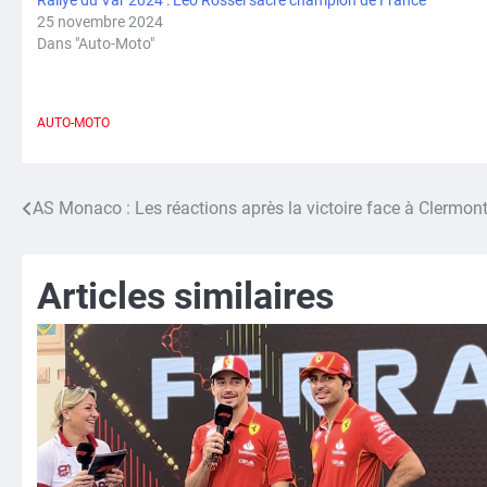
Rallye du Var 2024 : Léo Rossel sacré champion de France
25 novembre 2024
Dans "Auto-Moto"
AUTO-MOTO
AS Monaco : Les réactions après la victoire face à Clermont
Navigation
de
Articles similaires
l’article