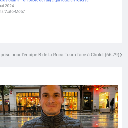
olas Ciamin : un pilote de rallye qui roule en réserve
mai 2024
ns "Auto-Moto"
urprise pour l’équipe B de la Roca Team face à Cholet (66-79)