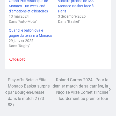
Grand Prix Historique de
Victoire précise de l’AS
Monaco : un week-end
Monaco Basket face à
d’émotions et d’histoires
Paris
13 mai 2024
3 décembre 2025
Dans "Auto-Moto"
Dans "Basket"
Quand le ballon ovale
gagne du terrain à Monaco
29 janvier 2025
Dans "Rugby"
AUTO-MOTO
Play-offs Betclic Élite :
Roland Garros 2024 : Pour le
Navigation
Monaco Basket surpris
dernier match de sa carrière, la
de
par Bourg-en-Bresse
Niçoise Alizé Cornet s’incline
dans le match 2 (73-
lourdement au premier tour
l’article
83)