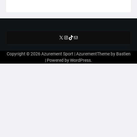
X
Instagram
TikTok
E-mail
Copyright © 2026
Azurement Sport
| AzurementTheme by
Bastien
| Powered by
WordPress
.