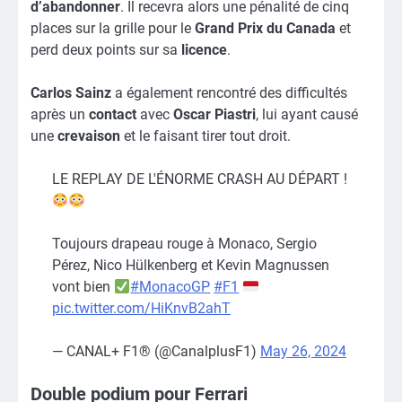
d’abandonner
. Il recevra alors une pénalité de cinq
places sur la grille pour le
Grand Prix du Canada
et
perd deux points sur sa
licence
.
Carlos Sainz
a également rencontré des difficultés
après un
contact
avec
Oscar Piastri
, lui ayant causé
une
crevaison
et le faisant tirer tout droit.
LE REPLAY DE L'ÉNORME CRASH AU DÉPART !
Toujours drapeau rouge à Monaco, Sergio
Pérez, Nico Hülkenberg et Kevin Magnussen
vont bien
#MonacoGP
#F1
pic.twitter.com/HiKnvB2ahT
— CANAL+ F1® (@CanalplusF1)
May 26, 2024
Double podium pour Ferrari