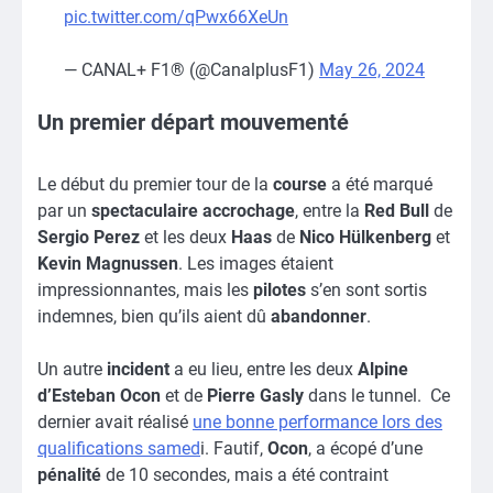
pic.twitter.com/qPwx66XeUn
— CANAL+ F1® (@CanalplusF1)
May 26, 2024
Un premier départ mouvementé
Le début du premier tour de la
course
a été marqué
par un
spectaculaire accrochage
, entre la
Red Bull
de
Sergio Perez
et les deux
Haas
de
Nico Hülkenberg
et
Kevin Magnussen
. Les images étaient
impressionnantes, mais les
pilotes
s’en sont sortis
indemnes, bien qu’ils aient dû
abandonner
.
Un autre
incident
a eu lieu, entre les deux
Alpine
d’Esteban Ocon
et de
Pierre Gasly
dans le tunnel. Ce
dernier avait réalisé
une bonne performance lors des
qualifications samed
i. Fautif,
Ocon
, a écopé d’une
pénalité
de 10 secondes, mais a été contraint