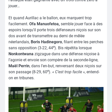
jouer…
Et quand Aurillac a le ballon, eux marquent trop
facilement.
Ofa Manuofetoa,
semble jouer face à des
espoirs lorsqu’il porte trois défenseurs niçois sur son
dos avant de transmettre au demi de mêlée
néerlandais,
Boris Hadinegoro
, filant entre les perches
e
sans opposition (3-22, 44
). Bis répétita lorsque
Nonkontwana
zigzague dans une défense niçoise à
l’agonie et envoie son compère de la seconde-ligne,
Maël Perrin
, dans l’en-but, renversant deux niçois sur
e
son passage (8-29, 60
).
« C’est trop facile »
, entend-
on en tribunes.