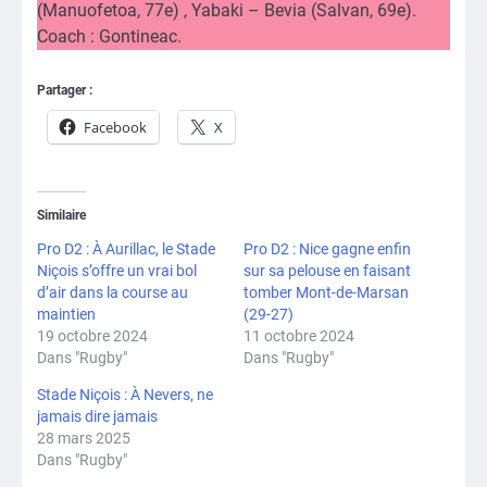
(Manuofetoa, 77e) , Yabaki – Bevia (Salvan, 69e).
Coach : Gontineac.
Partager :
Facebook
X
Similaire
Pro D2 : À Aurillac, le Stade
Pro D2 : Nice gagne enfin
Niçois s’offre un vrai bol
sur sa pelouse en faisant
d’air dans la course au
tomber Mont-de-Marsan
maintien
(29-27)
19 octobre 2024
11 octobre 2024
Dans "Rugby"
Dans "Rugby"
Stade Niçois : À Nevers, ne
jamais dire jamais
28 mars 2025
Dans "Rugby"