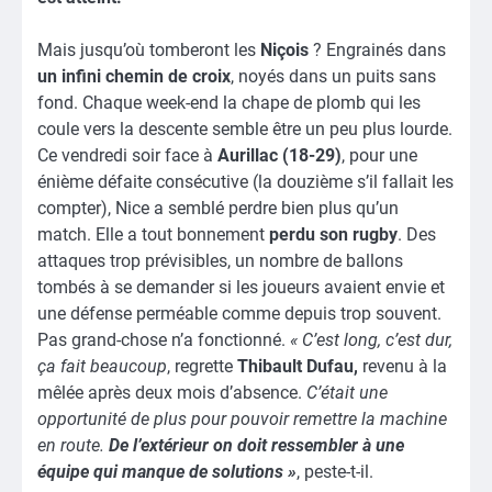
Mais jusqu’où tomberont les
Niçois
? Engrainés dans
un infini chemin de croix
, noyés dans un puits sans
fond. Chaque week-end la chape de plomb qui les
coule vers la descente semble être un peu plus lourde.
Ce vendredi soir face à
Aurillac (18-29)
, pour une
énième défaite consécutive (la douzième s’il fallait les
compter), Nice a semblé perdre bien plus qu’un
match. Elle a tout bonnement
perdu son rugby
. Des
attaques trop prévisibles, un nombre de ballons
tombés à se demander si les joueurs avaient envie et
une défense perméable comme depuis trop souvent.
Pas grand-chose n’a fonctionné.
« C’est long, c’est dur,
ça fait beaucoup
, regrette
Thibault Dufau,
revenu à la
mêlée après deux mois d’absence.
C’était une
opportunité de plus pour pouvoir remettre la machine
en route.
De l’extérieur on doit ressembler à une
équipe qui manque de solutions »
, peste-t-il.