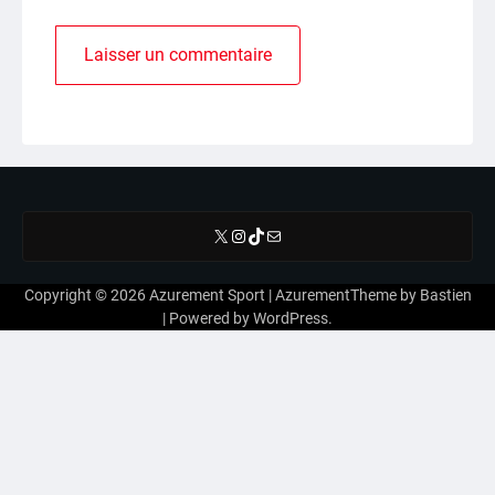
X
Instagram
TikTok
E-mail
Copyright © 2026
Azurement Sport
| AzurementTheme by
Bastien
| Powered by
WordPress
.