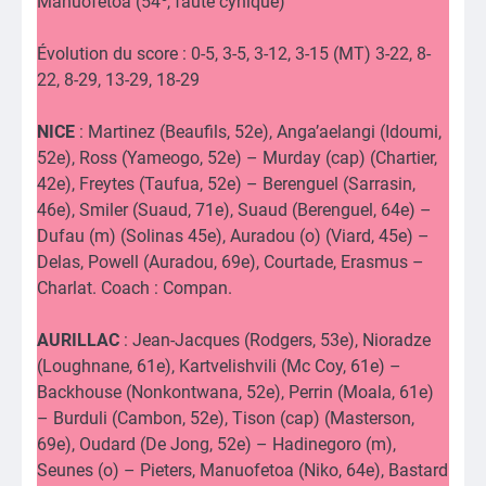
Manuofetoa (54
, faute cynique)
Évolution du score : 0-5, 3-5, 3-12, 3-15 (MT) 3-22, 8-
22, 8-29, 13-29, 18-29
NICE
: Martinez (Beaufils, 52e), Anga’aelangi (Idoumi,
52e), Ross (Yameogo, 52e) – Murday (cap) (Chartier,
42e), Freytes (Taufua, 52e) – Berenguel (Sarrasin,
46e), Smiler (Suaud, 71e), Suaud (Berenguel, 64e) –
Dufau (m) (Solinas 45e), Auradou (o) (Viard, 45e) –
Delas, Powell (Auradou, 69e), Courtade, Erasmus –
Charlat. Coach : Compan.
AURILLAC
: Jean-Jacques (Rodgers, 53e), Nioradze
(Loughnane, 61e), Kartvelishvili (Mc Coy, 61e) –
Backhouse (Nonkontwana, 52e), Perrin (Moala, 61e)
– Burduli (Cambon, 52e), Tison (cap) (Masterson,
69e), Oudard (De Jong, 52e) – Hadinegoro (m),
Seunes (o) – Pieters, Manuofetoa (Niko, 64e), Bastard