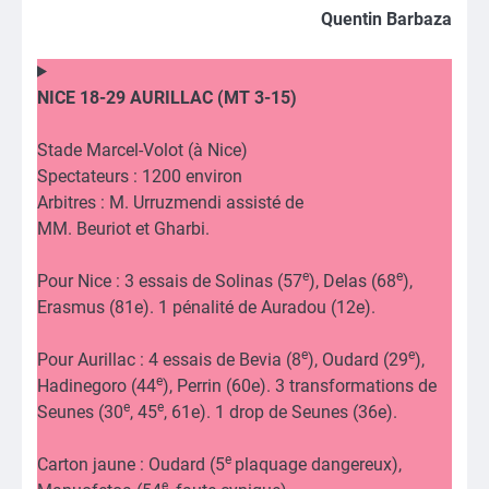
Quentin Barbaza
NICE 18-29 AURILLAC (MT 3-15)
Stade Marcel-Volot (à Nice)
Spectateurs : 1200 environ
Arbitres : M. Urruzmendi assisté de
MM. Beuriot et Gharbi.
e
e
Pour Nice : 3 essais de Solinas (57
), Delas (68
),
Erasmus (81e). 1 pénalité de Auradou (12e).
e
e
Pour Aurillac : 4 essais de Bevia (8
), Oudard (29
),
e
Hadinegoro (44
), Perrin (60e). 3 transformations de
e
e
Seunes (30
, 45
, 61e). 1 drop de Seunes (36e).
e
Carton jaune : Oudard (5
plaquage dangereux),
e