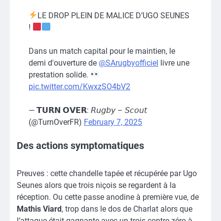
LE DROP PLEIN DE MALICE D’UGO SEUNES
!
Dans un match capital pour le maintien, le
demi d'ouverture de
@SArugbyofficiel
livre une
prestation solide.
pic.twitter.com/KwxzSO4bV2
— 𝗧𝗨𝗥𝗡 𝗢𝗩𝗘𝗥: 𝘙𝘶𝘨𝘣𝘺 – 𝘚𝘤𝘰𝘶𝘵
(@TurnOverFR)
February 7, 2025
Des actions symptomatiques
Preuves : cette chandelle tapée et récupérée par Ugo
Seunes alors que trois niçois se regardent à la
réception. Ou cette passe anodine à première vue, de
Mathis Viard
, trop dans le dos de Charlat alors que
l’attaque était gagnante avec un trois contre zéro à