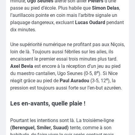
minute,
Ugo Seunes
alerte son ailier
Pieters
d’une
passe au pied d’école. Plus habile que
Simon Delas
,
l’aurillacois pointe en coin mais l’arbitre signale un
plaquage dangereux, excluant
Lucas Oudard
pendant
dix minutes.
Une supériorité numérique ne profitant pas aux Niçois,
loin de là. Toujours aussi fébriles sur les ailes, ils
encaissent le premier essai trois minutes plus tard.
Axel Bevia
est encore à la réception d’un jeu au pied
e
du maestro cantalien, Ugo Seunes (0-5, 8
). Si Nice
e
réagit grâce au pied de
Paul Auradou
(3-5, 12
), la
pression est toujours aussi forte sur l’en-but azuréen.
Les en-avants, quelle plaie !
Pourtant les intentions sont là. La troisième-ligne
(Berenguel, Smiler, Suaud)
tente, comme à son
habitude, de faire vivre le cuir après contact mais