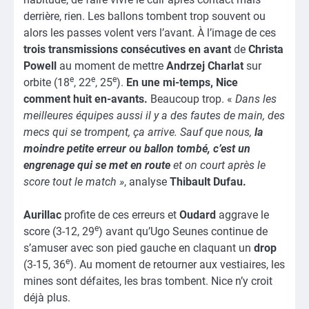
derrière, rien. Les ballons tombent trop souvent ou
alors les passes volent vers l’avant. À l’image de ces
trois transmissions consécutives en avant
de
Christa
Powell
au moment de mettre
Andrzej Charlat
sur
e
e
e
orbite (18
, 22
, 25
).
En une mi-temps, Nice
comment huit en-avants.
Beaucoup trop. «
Dans les
meilleures équipes aussi il y a des fautes de main, des
mecs qui se trompent, ça arrive. Sauf que nous,
la
moindre petite erreur ou ballon tombé, c’est un
engrenage qui se met en route
et on court après le
score tout le match »
, analyse
Thibault Dufau.
Aurillac
profite de ces erreurs et
Oudard
aggrave le
e
score (3-12, 29
) avant qu’Ugo Seunes continue de
s’amuser avec son pied gauche en claquant un
drop
e
(3-15, 36
). Au moment de retourner aux vestiaires, les
mines sont défaites, les bras tombent. Nice n’y croit
déjà plus.