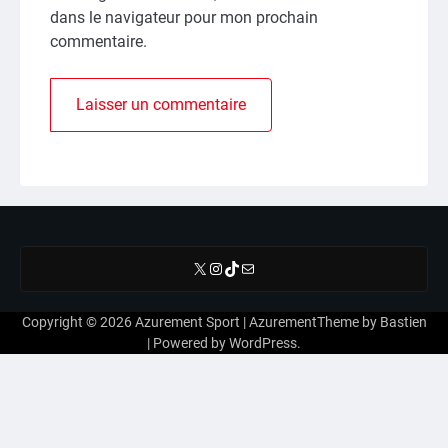
dans le navigateur pour mon prochain
commentaire.
X
Instagram
TikTok
E-mail
Copyright © 2026
Azurement Sport
| AzurementTheme by
Bastien
| Powered by
WordPress
.