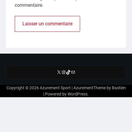
commentaire.
X
Instagram
TikTok
E-mail
Copyright © 2026
Azurement Sport
| AzurementTheme by
Bastien
| Powered by
WordPress
.