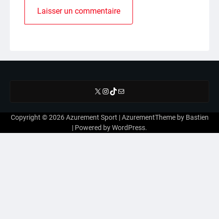
X
Instagram
TikTok
E-mail
Copyright © 2026
Azurement Sport
| AzurementTheme by
Bastien
| Powered by
WordPress
.