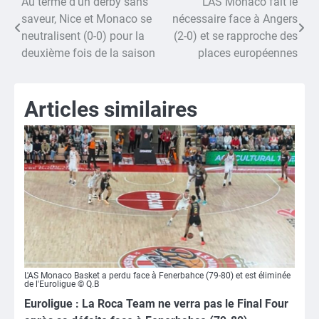
Au terme d’un derby sans
L’AS Monaco fait le
Navigation
saveur, Nice et Monaco se
nécessaire face à Angers
de
neutralisent (0-0) pour la
(2-0) et se rapproche des
deuxième fois de la saison
places européennes
l’article
Articles similaires
L'AS Monaco Basket a perdu face à Fenerbahce (79-80) et est éliminée
de l'Euroligue © Q.B
Euroligue : La Roca Team ne verra pas le Final Four