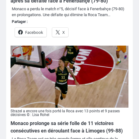
après sa défaite face à Fenerbahçe (79-80)
Monaco a perdu le match n°5, décisif face à Fenerbahçe (79-80)
en prolongations. Une défaite qui élimine la Roca Team…
Partager :
Facebook
X
Strazel a encore une fois porté la Roca avec 13 points et 9 passes
décisives © : Lisa Rohel
Monaco prolonge sa série folle de 11 victoires
consécutives en déroulant face à Limoges (99-88)
La Roca Team est en très grande forme et elle continue de le